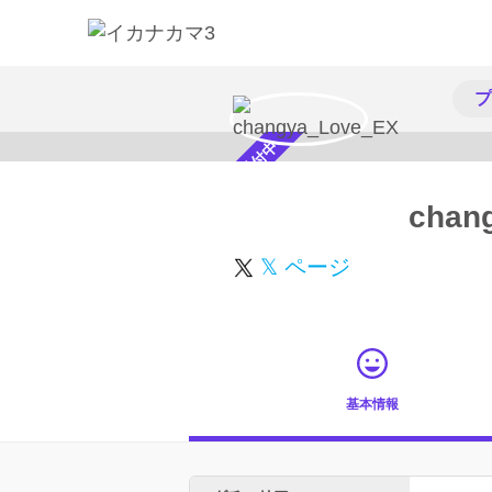
プ
スカウト受付中
chan
𝕏 ページ
基本情報