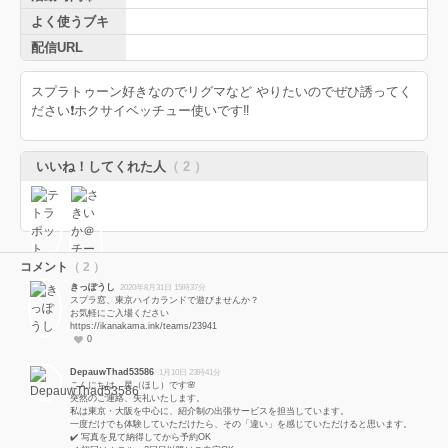
よく使うブキ
配信URL
スプラトゥーン好きなのでリグマなど やりたいのでぜひ誘ってく
ださい❗️ホクサイベッチュー使いです‼️
いいね！してくれた人
（ 2 ）
コメント
（ 2 ）
きっぽうし
2020年8月31日 15時37分
スプラ窓、東京ハイカランドで遊びませんか？
お気軽にご入場ください
https://ikanakama.ink/teams/23941
0
DepauwThad53586
1月10日 23時41分
こんにちは、星（ほし）です🌸
突然のご連絡、失礼いたします。
私は東京・大阪を中心に、紹介制の出張サービスを担当しています。
一度だけでも体験していただけたら、その「違い」を感じていただけると思います。
✔️ 写真を見て納得してから予約OK