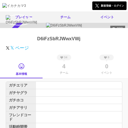
新規登録・ログイン
プレイヤー
チーム
イベント
888
スカウト受付中
D6iFzSbRJWwxVWj
𝕏 ページ
34
0
4
0
チーム
イベント
基本情報
ガチエリア
ガチヤグラ
ガチホコ
ガチアサリ
フレンドコー
ド
活動時間帯