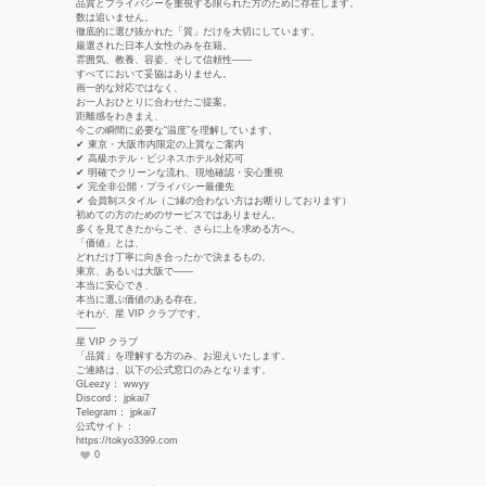
品質とプライバシーを重視する限られた方のために存在します。
数は追いません。
徹底的に選び抜かれた「質」だけを大切にしています。
厳選された日本人女性のみを在籍。
雰囲気、教養、容姿、そして信頼性——
すべてにおいて妥協はありません。
画一的な対応ではなく、
お一人おひとりに合わせたご提案。
距離感をわきまえ、
今この瞬間に必要な“温度”を理解しています。
✔ 東京・大阪市内限定の上質なご案内
✔ 高級ホテル・ビジネスホテル対応可
✔ 明確でクリーンな流れ、現地確認・安心重視
✔ 完全非公開・プライバシー最優先
✔ 会員制スタイル（ご縁の合わない方はお断りしております）
初めての方のためのサービスではありません。
多くを見てきたからこそ、さらに上を求める方へ。
「価値」とは、
どれだけ丁寧に向き合ったかで決まるもの。
東京、あるいは大阪で——
本当に安心でき、
本当に選ぶ価値のある存在。
それが、星 VIP クラブです。
——
星 VIP クラブ
「品質」を理解する方のみ、お迎えいたします。
ご連絡は、以下の公式窓口のみとなります。
GLeezy： wwyy
Discord： jpkai7
Telegram： jpkai7
公式サイト：
https://tokyo3399.com
0