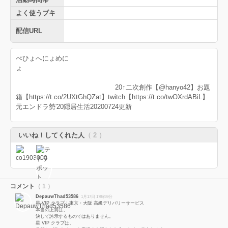
よく使うブキ
配信URL
ぺひょへにょめに
ょ
20↑二次創作【@hanyo42】お題
箱【https://t.co/2UXtGhQZat】twitch【https://t.co/twOXrdABiL】
元エンドラ勢'20隠居生活20200724更新
いいね！してくれた人
（ 2 ）
コメント
（ 1 ）
DepauwThad53586
1月17日 17時59分
星 VIP クラブ｜東京・大阪 高級デリバリーサービス
本当の上質は、
決して誇示するものではありません。
星 VIP クラブは、