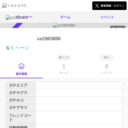
新規登録・ログイン
プレイヤー
チーム
イベント
281
スカウト受付中
co1903000
𝕏 ページ
2.1K
0
1
0
チーム
イベント
基本情報
ガチエリア
ガチヤグラ
ガチホコ
ガチアサリ
フレンドコー
ド
活動時間帯