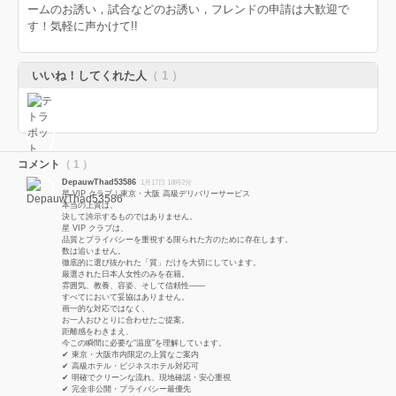
ームのお誘い，試合などのお誘い，フレンドの申請は大歓迎で
す！気軽に声かけて!!
いいね！してくれた人
（ 1 ）
コメント
（ 1 ）
DepauwThad53586
1月17日 18時2分
星 VIP クラブ｜東京・大阪 高級デリバリーサービス
本当の上質は、
決して誇示するものではありません。
星 VIP クラブは、
品質とプライバシーを重視する限られた方のために存在します。
数は追いません。
徹底的に選び抜かれた「質」だけを大切にしています。
厳選された日本人女性のみを在籍。
雰囲気、教養、容姿、そして信頼性——
すべてにおいて妥協はありません。
画一的な対応ではなく、
お一人おひとりに合わせたご提案。
距離感をわきまえ、
今この瞬間に必要な“温度”を理解しています。
✔ 東京・大阪市内限定の上質なご案内
✔ 高級ホテル・ビジネスホテル対応可
✔ 明確でクリーンな流れ、現地確認・安心重視
✔ 完全非公開・プライバシー最優先