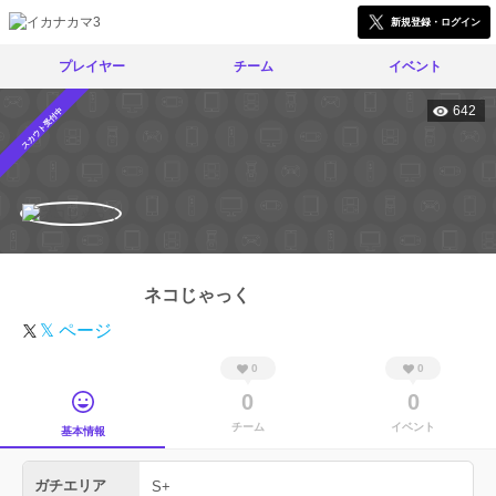
新規登録・ログイン
プレイヤー
チーム
イベント
642
スカウト受付中
ネコじゃっく
𝕏 ページ
0
0
0
0
チーム
イベント
基本情報
ガチエリア
S+