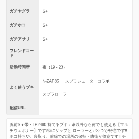
ガチヤグラ
S+
ガチホコ
S+
ガチアサリ
S+
フレンドコー
ド
活動時間帯
夜（19 - 23）
N-ZAP85
スプラシューターコラボ
よく使うブキ
スプラローラー
配信URL
腕前S＋帯・LP2480 持てるブキ：傘以外なら何でも使える【マル
チウェポナー】です❕特にザップと,ローラーとバケツが得意です‼
ホコ持ちや、裏取り、前線での場所の保持・防衛が得意です‼ チ