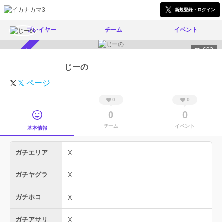
新規登録・ログイン
プレイヤー
チーム
イベント
693
スカウト受付中
じーの
𝕏 ページ
0
0
0
0
チーム
イベント
基本情報
ガチエリア
X
ガチヤグラ
X
ガチホコ
X
ガチアサリ
X