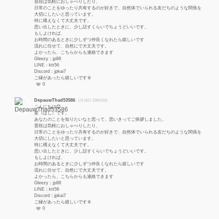
普段は気軽におしゃべりしたり、
日常のことをゆったり共有するのが好きで、自然体でいられる友だちのような関係を
大切にしたいと思っています。
特に構えなくて大丈夫です。
思い出したときに、少し話すくらいでちょうどいいです。
もしよければ、
お時間のあるときに少しずつ仲良くなれたら嬉しいです
流れに任せて、自然にで大丈夫です。
よかったら、こちらからも連絡できます
Gleezy：jp88
LINE：ktt56
Discord：jpkai7
ご縁があったら嬉しいです☺️
0
DepauwThad53586
1月16日 23時52分
こんにちは😊
星（ほし）です。
あなたのことを知りたいなと思って、思いきってご挨拶しました。
普段は気軽におしゃべりしたり、
日常のことをゆったり共有するのが好きで、自然体でいられる友だちのような関係を
大切にしたいと思っています。
特に構えなくて大丈夫です。
思い出したときに、少し話すくらいでちょうどいいです。
もしよければ、
お時間のあるときに少しずつ仲良くなれたら嬉しいです
流れに任せて、自然にで大丈夫です。
よかったら、こちらからも連絡できます
Gleezy：jp88
LINE：ktt56
Discord：jpkai7
ご縁があったら嬉しいです☺️
0