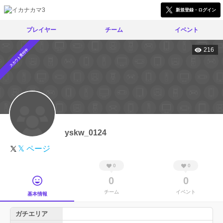
新規登録・ログイン
プレイヤー
チーム
イベント
216
スカウト受付中
yskw_0124
𝕏 ページ
0
0
0
0
チーム
イベント
基本情報
ガチエリア