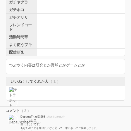
ガチヤグラ
ガチホコ
ガチアサリ
フレンドコー
ド
活動時間帯
よく使うブキ
配信URL
つぶやく内容は研究とか野球とかゲームとか
いいね！してくれた人
（ 1 ）
コメント
（ 2 ）
DepauwThad53586
1月16日 23時52分
こんにちは😊
星（ほし）です。
あなたのことを知りたいなと思って、思いきってご挨拶しました。