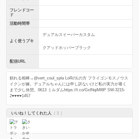
フレンドコー
ド
活動時間帯
デュアルスイーパーカスタム
よく使うブキ
クアッドホッパーブラック
配信URL
頼れる相棒→@vert_coul_spla LoRのLの方 フライゴンモスノウス
イクンが嫁。デュアルちゃんには申し訳ないけど私の実力が着く
まで少し休憩。0613 ミルダムhttps://t.co/GxlNqiMl8P SW-3215-
2♥♥♥♥1457
いいね！してくれた人
（ 2 ）