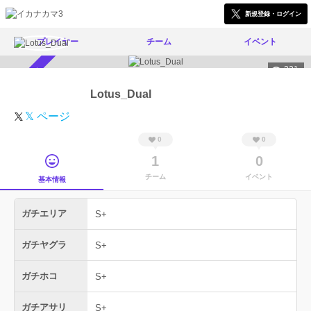
新規登録・ログイン
プレイヤー
チーム
イベント
321
スカウト受付中
Lotus_Dual
𝕏 ページ
0
0
1
0
チーム
イベント
基本情報
ガチエリア
S+
ガチヤグラ
S+
ガチホコ
S+
ガチアサリ
S+