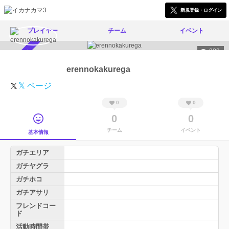
新規登録・ログイン
プレイヤー
チーム
イベント
239
スカウト受付中
erennokakurega
𝕏 ページ
0
0
0
0
チーム
イベント
基本情報
ガチエリア
ガチヤグラ
ガチホコ
ガチアサリ
フレンドコー
ド
活動時間帯