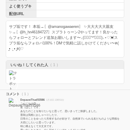
よく使うブキ
配信URL
サブ垢です！ 本垢→〖@amanogawaeren〗 ✨大大大大大親友
✨→〖@h_hn46184727〗スプラトゥーン2やってます！良かった
らフォローとフレンド追加お願いします〜⸜(๑⃙⃘'꒳'๑⃙⃘)⸝⋆♡💓ス
プラ垢ならフォロバ100%！DMで気軽に話しかけてください〜ฅ(
̳• ·̫ • ̳ฅ)♡
いいね！してくれた人
（ 1 ）
コメント
（ 1 ）
DepauwThad53586
1月16日 23時53分
こんにちは😊
星（ほし）です。
あなたのことを知りたいなと思って、思いきってご挨拶しました。
普段は気軽におしゃべりしたり、
日常のことをゆったり共有するのが好きで、自然体でいられる友だちのような関係を
大切にしたいと思っています。
特に構えなくて大丈夫です。