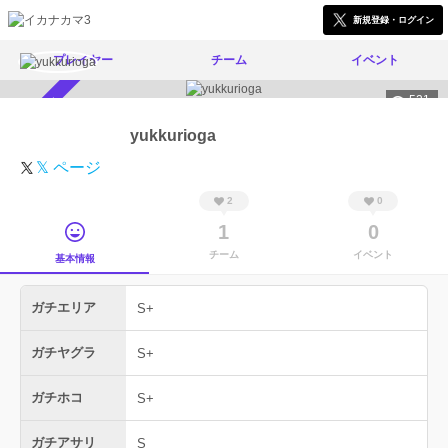
新規登録・ログイン
プレイヤー
チーム
イベント
521
スカウト受付中
yukkurioga
𝕏 ページ
2
0
1
0
チーム
イベント
基本情報
ガチエリア
S+
ガチヤグラ
S+
ガチホコ
S+
ガチアサリ
S