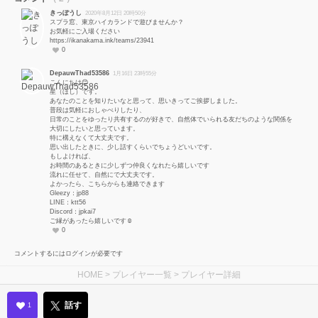
きっぽうし
2020年8月12日 20時50分
スプラ窓、東京ハイカランドで遊びませんか？
お気軽にご入場ください
https://ikanakama.ink/teams/23941
0
DepauwThad53586
1月16日 23時55分
こんにちは😊
星（ほし）です。
あなたのことを知りたいなと思って、思いきってご挨拶しました。
普段は気軽におしゃべりしたり、
日常のことをゆったり共有するのが好きで、自然体でいられる友だちのような関係を
大切にしたいと思っています。
特に構えなくて大丈夫です。
思い出したときに、少し話すくらいでちょうどいいです。
もしよければ、
お時間のあるときに少しずつ仲良くなれたら嬉しいです
流れに任せて、自然にで大丈夫です。
よかったら、こちらからも連絡できます
Gleezy：jp88
LINE：ktt56
Discord：jpkai7
ご縁があったら嬉しいです☺️
0
コメントするにはログインが必要です
HOME
>
プレイヤー一覧
> プレイヤー詳細
話す
1