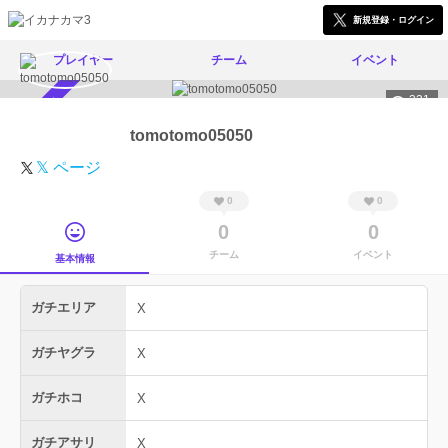
新規登録・ログイン
プレイヤー
チーム
イベント
331
スカウト受付中
tomotomo05050
𝕏 ページ
0
0
0
0
チーム
イベント
基本情報
ガチエリア
X
ガチヤグラ
X
ガチホコ
X
ガチアサリ
X