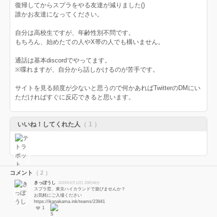
復帰してからスプラをやる友達が減りました()
誰かお友達になってください。
自分は高校生ですが、年齢性別不問です。
もちろん、始めたての人やX帯の人でも構いません。
通話は基本discordでやってます。
※喋れますが、自分から話しかけるのが苦手です。
サイトを見る頻度が少ないと思うので何かあればTwitterのDMにい
ただければすぐに反応できると思います。
いいね！してくれた人
（ 1 ）
コメント
（ 2 ）
きっぽうし
2020年8月12日 20時48分
スプラ窓、東京ハイカランドで遊びませんか？
お気軽にご入場ください
https://ikanakama.ink/teams/23941
1