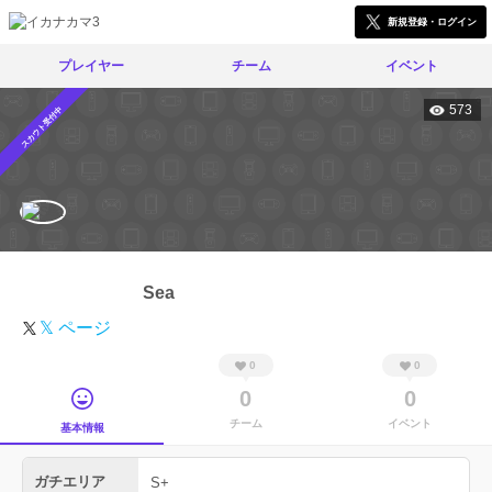
新規登録・ログイン
プレイヤー
チーム
イベント
573
スカウト受付中
Sea
𝕏 ページ
0
0
0
0
チーム
イベント
基本情報
ガチエリア
S+