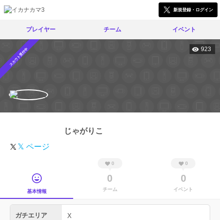
新規登録・ログイン
プレイヤー
チーム
イベント
923
スカウト受付中
じゃがりこ
𝕏 ページ
0
0
0
0
チーム
イベント
基本情報
ガチエリア
X