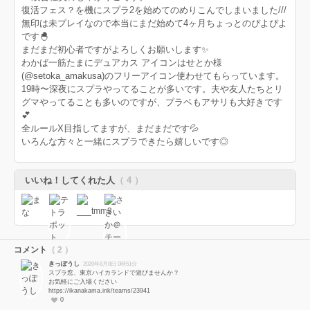
復活フェス？を機にスプラ2を始めてのめりこんでしまいました///
無印は未プレイなので本当にまだ始めて4ヶ月ちょっとのぴよぴよ
です🐣
まだまだ初心者ですがよろしくお願いします✨
わかば一筋たまにデュアカス アイコンはせとか様
(@setoka_amakusa)のフリーアイコン使わせてもらっています。
19時〜深夜にスプラやってることが多いです。夫や友人たちとリ
グマやってることも多いのですが、プラベもアサリも大好きです
💕
全ルールX目指してますが、まだまだです💦
いろんな方々と一緒にスプラできたら嬉しいです◎
いいね！してくれた人
（ 4 ）
コメント
（ 2 ）
きっぽうし
2020年8月8日 0時51分
スプラ窓、東京ハイカランドで遊びませんか？
お気軽にご入場ください
https://ikanakama.ink/teams/23941
0