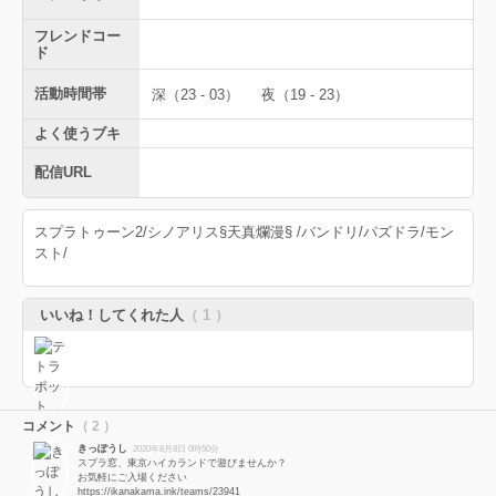
フレンドコー
ド
活動時間帯
深（23 - 03）
夜（19 - 23）
よく使うブキ
配信URL
スプラトゥーン2/シノアリス§天真爛漫§ /バンドリ/パズドラ/モン
スト/
いいね！してくれた人
（ 1 ）
コメント
（ 2 ）
きっぽうし
2020年8月8日 0時50分
スプラ窓、東京ハイカランドで遊びませんか？
お気軽にご入場ください
https://ikanakama.ink/teams/23941