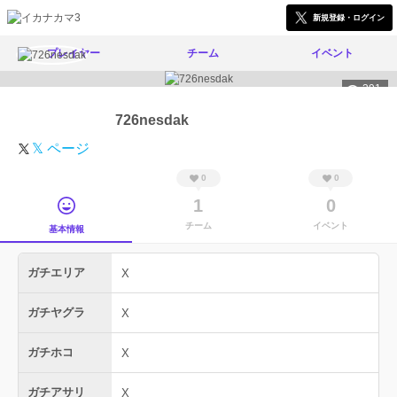
新規登録・ログイン
プレイヤー
チーム
イベント
391
726nesdak
𝕏 ページ
0
0
1
0
チーム
イベント
基本情報
ガチエリア
X
ガチヤグラ
X
ガチホコ
X
ガチアサリ
X