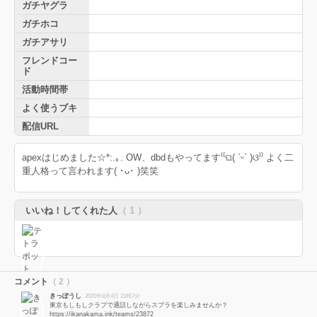
ガチヤグラ
ガチホコ
ガチアサリ
フレンドコー
ド
活動時間帯
よく使うブキ
配信URL
apexはじめました☆*:.｡. OW、dbdもやってます⁽⁽ଘ( ˊᵕˋ )ଓ⁾⁾ よく二
重人格って言われます( ･ᴗ･ )笑笑
いいね！してくれた人
（ 1 ）
コメント
（ 2 ）
きっぽうし
2020年8月4日 21時7分
東京もしもしクラブで通話しながらスプラを楽しみませんか？
https://ikanakama.ink/teams/23872