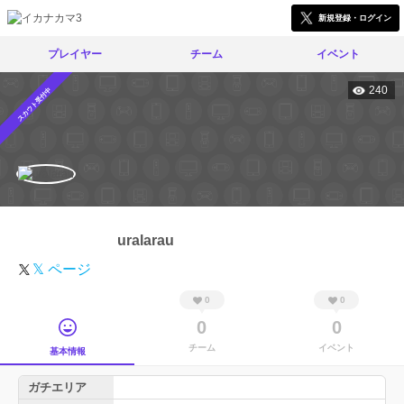
新規登録・ログイン
プレイヤー
チーム
イベント
240
スカウト受付中
uralarau
𝕏 ページ
0
0
0
0
チーム
イベント
基本情報
ガチエリア