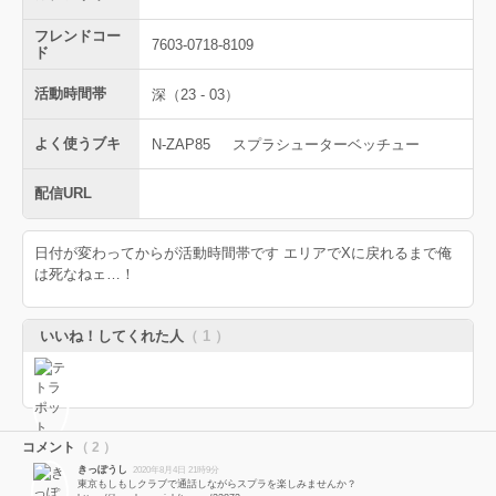
フレンドコー
7603-0718-8109
ド
活動時間帯
深（23 - 03）
よく使うブキ
N-ZAP85
スプラシューターベッチュー
配信URL
日付が変わってからが活動時間帯です エリアでXに戻れるまで俺
は死なねェ…！
いいね！してくれた人
（ 1 ）
コメント
（ 2 ）
きっぽうし
2020年8月4日 21時9分
東京もしもしクラブで通話しながらスプラを楽しみませんか？