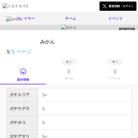
新規登録・ログイン
プレイヤー
チーム
イベント
384
みかん
𝕏 ページ
0
0
0
0
チーム
イベント
基本情報
ガチエリア
S+
ガチヤグラ
S
ガチホコ
S
ガチアサリ
S+