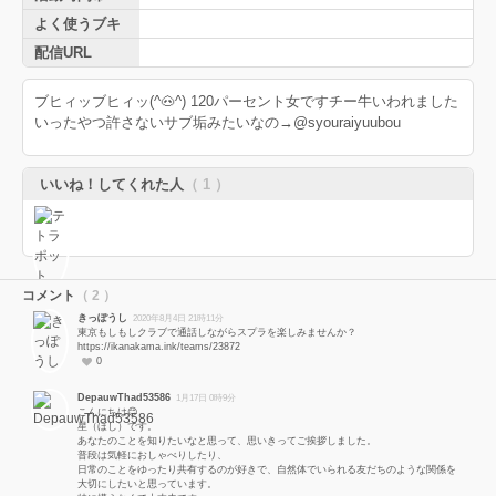
よく使うブキ
配信URL
ブヒィッブヒィッ(^🐽^) 120パーセント女ですチー牛いわれました
いったやつ許さないサブ垢みたいなの→@syouraiyuubou
いいね！してくれた人
（ 1 ）
コメント
（ 2 ）
きっぽうし
2020年8月4日 21時11分
東京もしもしクラブで通話しながらスプラを楽しみませんか？
https://ikanakama.ink/teams/23872
0
DepauwThad53586
1月17日 0時9分
こんにちは😊
星（ほし）です。
あなたのことを知りたいなと思って、思いきってご挨拶しました。
普段は気軽におしゃべりしたり、
日常のことをゆったり共有するのが好きで、自然体でいられる友だちのような関係を
大切にしたいと思っています。