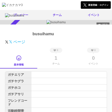
新規登録・ログイン
プレイヤー
チーム
イベント
352
スカウト受付中
busuihamu
𝕏 ページ
0
0
1
0
チーム
イベント
基本情報
ガチエリア
ガチヤグラ
ガチホコ
ガチアサリ
フレンドコー
ド
活動時間帯