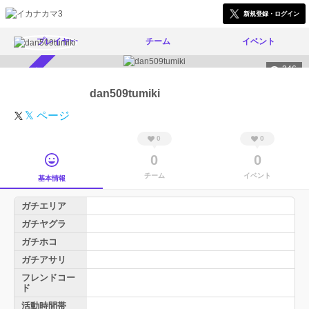
新規登録・ログイン
プレイヤー
チーム
イベント
246
スカウト受付中
dan509tumiki
𝕏 ページ
0
0
0
0
チーム
イベント
基本情報
ガチエリア
ガチヤグラ
ガチホコ
ガチアサリ
フレンドコー
ド
活動時間帯