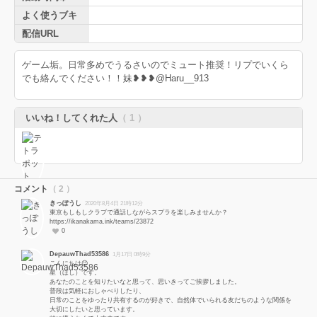
よく使うブキ
配信URL
ゲーム垢。日常多めでうるさいのでミュート推奨！リプでいくら
でも絡んでください！！妹❥❥❥@Haru__913
いいね！してくれた人
（ 1 ）
コメント
（ 2 ）
きっぽうし
2020年8月4日 21時12分
東京もしもしクラブで通話しながらスプラを楽しみませんか？
https://ikanakama.ink/teams/23872
0
DepauwThad53586
1月17日 0時9分
こんにちは😊
星（ほし）です。
あなたのことを知りたいなと思って、思いきってご挨拶しました。
普段は気軽におしゃべりしたり、
日常のことをゆったり共有するのが好きで、自然体でいられる友だちのような関係を
大切にしたいと思っています。