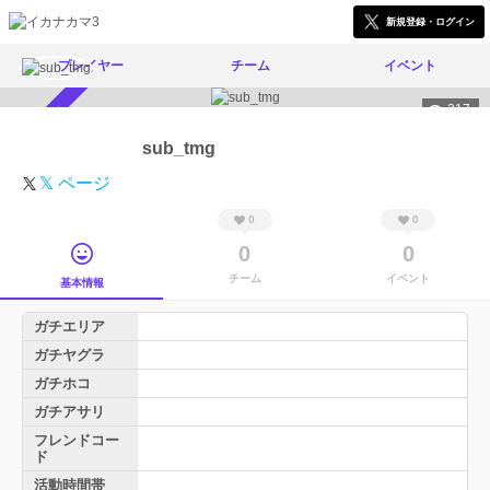
新規登録・ログイン
プレイヤー
チーム
イベント
317
スカウト受付中
sub_tmg
𝕏 ページ
0
0
0
0
チーム
イベント
基本情報
ガチエリア
ガチヤグラ
ガチホコ
ガチアサリ
フレンドコー
ド
活動時間帯