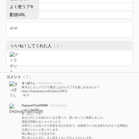
よく使うブキ
配信URL
🌱🌱
いいね！してくれた人
（ 1 ）
コメント
（ 2 ）
きっぽうし
2020年8月4日 21時15分
東京もしもしクラブで通話しながらスプラを楽しみませんか？
https://ikanakama.ink/teams/23872
0
DepauwThad53586
1月17日 0時10分
こんにちは😊
星（ほし）です。
あなたのことを知りたいなと思って、思いきってご挨拶しました。
普段は気軽におしゃべりしたり、
日常のことをゆったり共有するのが好きで、自然体でいられる友だちのような関係を
大切にしたいと思っています。
特に構えなくて大丈夫です。
思い出したときに、少し話すくらいでちょうどいいです。