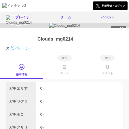
新規登録・ログイン
プレイヤー
チーム
イベント
402
Clouds_mg0214
𝕏 ページ
0
0
2
0
チーム
イベント
基本情報
ガチエリア
S+
ガチヤグラ
S+
ガチホコ
S+
ガチアサリ
S+