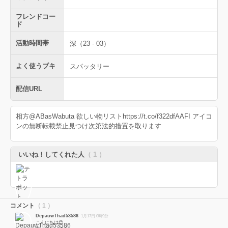
フレンドコー
ド
活動時間帯
深（23 - 03）
よく使うブキ
スパッタリー
配信URL
相方@ABasWabuta 欲しい物リストhttps://t.co/f322dfAAFI アイコ
ンの無断転載禁止見つけ次第法的措置を取ります
いいね！してくれた人
（ 1 ）
コメント
（ 1 ）
DepauwThad53586
1月17日 0時9分
こんにちは😊