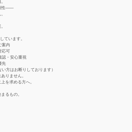
籍。
頼性——
ん。
案。
解しています。
ご案内
対応可
確認・安心重視
優先
ない方はお断りしております）
はありません。
に上を求める方へ。
決まるもの。