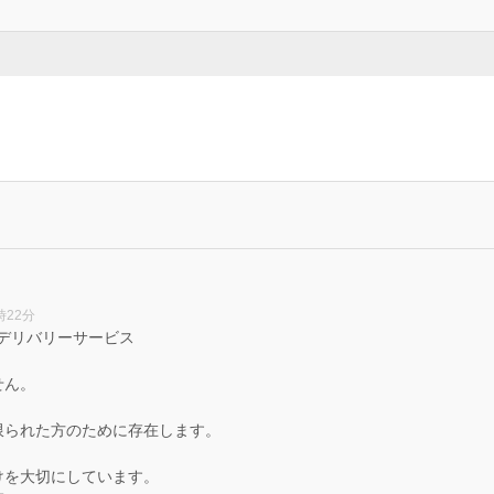
時22分
高級デリバリーサービス
せん。
限られた方のために存在します。
けを大切にしています。