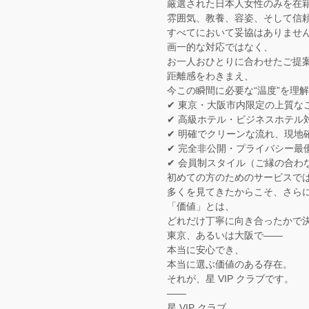
厳選された日本人女性のみを在
雰囲気、教養、容姿、そして信
すべてにおいて妥協はありませ
画一的な対応ではなく、
お一人おひとりに合わせたご提
距離感をわきまえ、
今この瞬間に必要な“温度”を理
✔ 東京・大阪市内限定の上質な
✔ 高級ホテル・ビジネスホテル
✔ 明確でクリーンな流れ、現地
✔ 完全非公開・プライバシー最
✔ 会員制スタイル（ご縁の合わ
初めての方のためのサービスで
多くを見てきたからこそ、さら
「価値」とは、
どれだけ丁寧に向き合ったかで
東京、あるいは大阪で——
本当に安心でき、
本当に選ぶ価値のある存在。
それが、星 VIP クラブです。
——
星 VIP クラブ