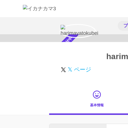
プ
スカウト受付中
harim
𝕏 ページ
基本情報