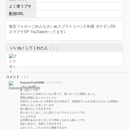
よく使うブキ
配信URL
無言フォローごめんなさい🙏スプラトゥーン2 剣盾 ポケダンDX
スマブラSP YouTubeやってます⤵︎ ︎
いいね！してくれた人
（ 1 ）
コメント
（ 1 ）
DepauwThad53586
1月17日 0時12分
こんにちは😊
星（ほし）です。
あなたのことを知りたいなと思って、思いきってご挨拶しました。
普段は気軽におしゃべりしたり、
日常のことをゆったり共有するのが好きで、自然体でいられる友だちのような関係を
大切にしたいと思っています。
特に構えなくて大丈夫です。
思い出したときに、少し話すくらいでちょうどいいです。
もしよければ、
お時間のあるときに少しずつ仲良くなれたら嬉しいです
流れに任せて、自然にで大丈夫です。
よかったら、こちらからも連絡できます