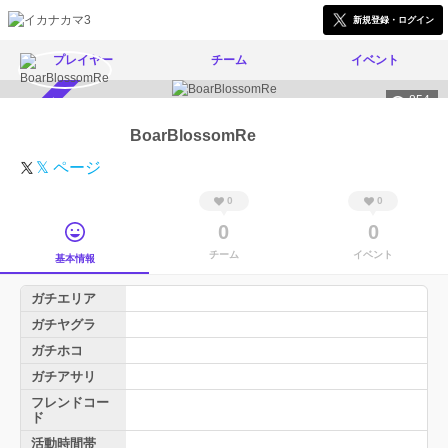
新規登録・ログイン
プレイヤー
チーム
イベント
854
スカウト受付中
BoarBlossomRe
𝕏 ページ
0
0
0
0
チーム
イベント
基本情報
ガチエリア
ガチヤグラ
ガチホコ
ガチアサリ
フレンドコー
ド
活動時間帯