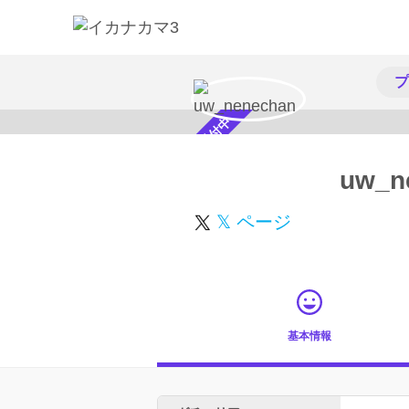
プ
スカウト受付中
uw_n
𝕏 ページ
基本情報