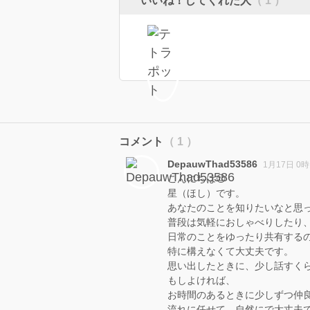
いいね！してくれた人
（ 1 ）
コメント
（ 1 ）
DepauwThad53586
1月17日 0時
こんにちは😊
星（ほし）です。
あなたのことを知りたいなと思
普段は気軽におしゃべりしたり
日常のことをゆったり共有する
特に構えなくて大丈夫です。
思い出したときに、少し話すく
もしよければ、
お時間のあるときに少しずつ仲
流れに任せて、自然にで大丈夫