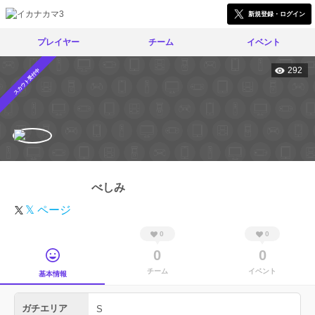
新規登録・ログイン
プレイヤー
チーム
イベント
292
スカウト受付中
べしみ
𝕏 ページ
0
0
0
0
チーム
イベント
基本情報
ガチエリア
S