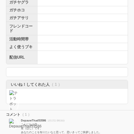
ガチヤグラ
ガチホコ
ガチアサリ
フレンドコー
ド
活動時間帯
よく使うブキ
配信URL
いいね！してくれた人
（ 1 ）
コメント
（ 1 ）
DepauwThad53586
1月17日 0時16分
こんにちは😊
星（ほし）です。
あなたのことを知りたいなと思って、思いきってご挨拶しました。