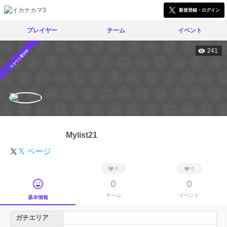
新規登録・ログイン
プレイヤー
チーム
イベント
241
スカウト受付中
Mylist21
𝕏 ページ
0
0
0
0
チーム
イベント
基本情報
ガチエリア