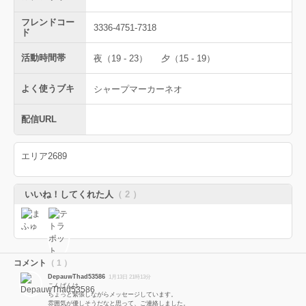
フレンドコー
3336-4751-7318
ド
活動時間帯
夜（19 - 23）
夕（15 - 19）
よく使うブキ
シャープマーカーネオ
配信URL
エリア2689
いいね！してくれた人
（ 2 ）
コメント
（ 1 ）
DepauwThad53586
1月13日 21時13分
こんばんは。
ちょっと緊張しながらメッセージしています。
雰囲気が優しそうだなと思って、ご連絡しました。