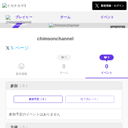
新規登録・ログイン
プレイヤー
チーム
イベント
375
スカウト受付中
chimsonchannel
𝕏 ページ
0
0
0
0
チーム
イベント
基本情報
参加
（ 0 ）
参加予定（ 0 ）
終了済み（ 0 ）
参加予定のイベントはありません
主催
（ 0 ）