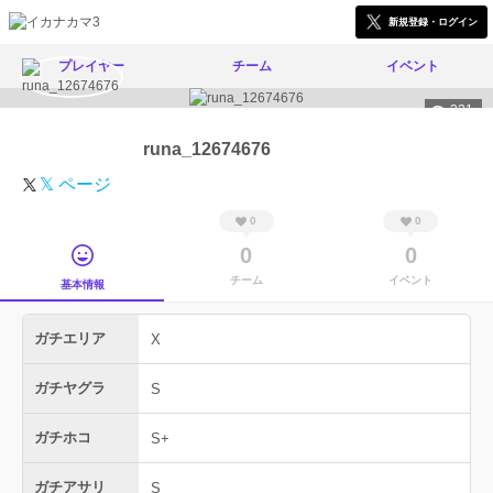
新規登録・ログイン
プレイヤー
チーム
イベント
321
runa_12674676
𝕏 ページ
0
0
0
0
チーム
イベント
基本情報
ガチエリア
X
ガチヤグラ
S
ガチホコ
S+
ガチアサリ
S