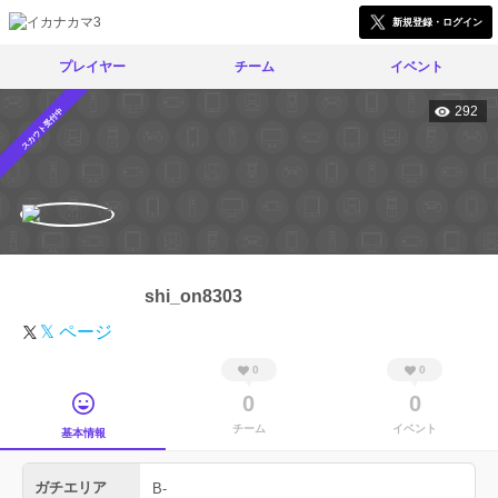
新規登録・ログイン
プレイヤー
チーム
イベント
292
スカウト受付中
shi_on8303
𝕏 ページ
0
0
0
0
チーム
イベント
基本情報
ガチエリア
B-