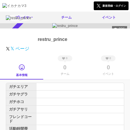
新規登録・ログイン
プレイヤー
チーム
イベント
226
スカウト受付中
restru_prince
𝕏 ページ
0
0
0
0
チーム
イベント
基本情報
ガチエリア
ガチヤグラ
ガチホコ
ガチアサリ
フレンドコー
ド
活動時間帯