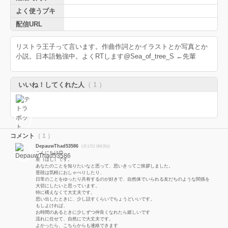
よく使うブキ
配信URL
リストラ王子って言います。作曲作詞とかイラストとか写真とか
小説。日本語勉強中。よくRTします@Sea_of_tree_S ←先輩
いいね！してくれた人
（ 1 ）
コメント
（ 1 ）
DepauwThad53586
1月17日 0時35分
こんにちは😊
星（ほし）です。
あなたのことを知りたいなと思って、思いきってご挨拶しました。
普段は気軽におしゃべりしたり、
日常のことをゆったり共有するのが好きで、自然体でいられる友だちのような関係を
大切にしたいと思っています。
特に構えなくて大丈夫です。
思い出したときに、少し話すくらいでちょうどいいです。
もしよければ、
お時間のあるときに少しずつ仲良くなれたら嬉しいです
流れに任せて、自然にで大丈夫です。
よかったら、こちらからも連絡できます