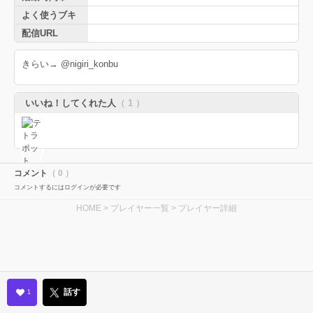
よく使うブキ
配信URL
きらい→ @nigiri_konbu
いいね！してくれた人
（ 1 ）
コメント
（ 0 ）
コメントするにはログインが必要です
HOME
>
プレイヤー一覧
> プレイヤー詳細
話す
1