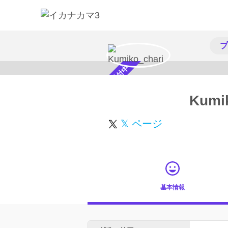
プ
スカウト受付中
Kumi
𝕏 ページ
基本情報