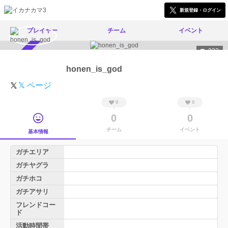
新規登録・ログイン
プレイヤー
チーム
イベント
233
スカウト受付中
honen_is_god
𝕏 ページ
0
0
0
0
チーム
イベント
基本情報
ガチエリア
ガチヤグラ
ガチホコ
ガチアサリ
フレンドコー
ド
活動時間帯