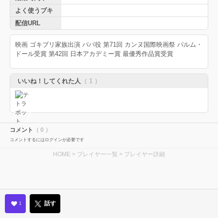
よく使うブキ
配信URL
映画 ゴキブリ家族出演 パパ役 第71回 カンヌ国際映画祭 パルム・
ドール受賞 第42回 日本アカデミー賞 最優秀作品賞受賞
いいね！してくれた人
（ 1 ）
コメント
（ 0 ）
コメントするにはログインが必要です
HOME
>
プレイヤー一覧
> プレイヤー詳細
話す
1