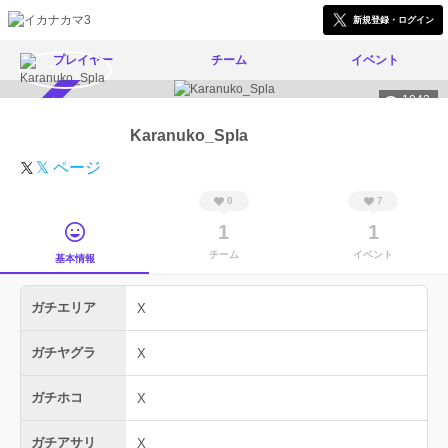
新規登録・ログイン
プレイヤー
チーム
イベント
1042
スカウト受付中
Karanuko_Spla
𝕏 ページ
0
7
1
1
チーム
イベント
基本情報
ガチエリア
X
ガチヤグラ
X
ガチホコ
X
ガチアサリ
X