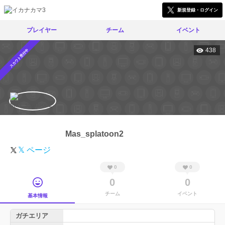
新規登録・ログイン
プレイヤー
チーム
イベント
438
スカウト受付中
Mas_splatoon2
𝕏 ページ
0
0
0
0
チーム
イベント
基本情報
ガチエリア