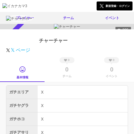
新規登録・ログイン
プレイヤー
チーム
イベント
395
スカウト受付中
チャーチャー
𝕏 ページ
0
0
0
0
チーム
イベント
基本情報
ガチエリア
X
ガチヤグラ
X
ガチホコ
X
ガチアサリ
X