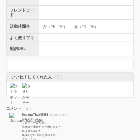
フレンドコー
ド
活動時間帯
夕（15 - 19）
昼（11 - 15）
よく使うブキ
配信URL
いいね！してくれた人
（ 2 ）
コメント
（ 1 ）
DepauwThad53586
1月15日 2時13分
はじめまして。
プロフィールを見て、
雰囲気が素敵だなと思いました。
私は落ち着いた、
無理のない関係を好みます。
よかったら、