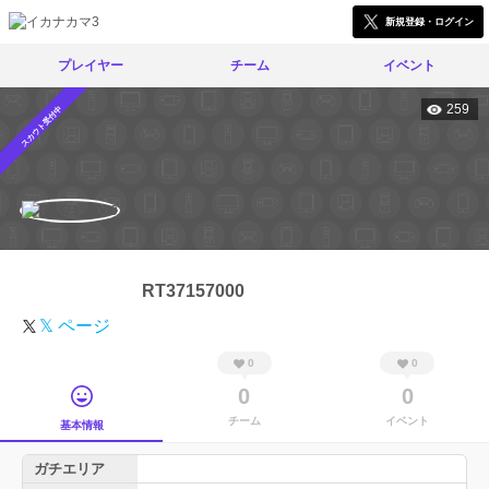
新規登録・ログイン
プレイヤー
チーム
イベント
259
スカウト受付中
RT37157000
𝕏 ページ
0
0
0
0
チーム
イベント
基本情報
ガチエリア