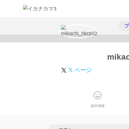
プ
mika
𝕏 ページ
基本情報