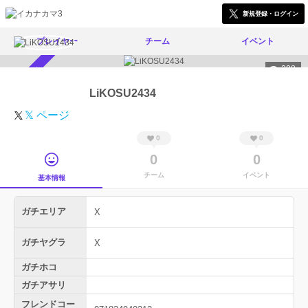
新規登録・ログイン
プレイヤー
チーム
イベント
298
スカウト受付中
LiKOSU2434
𝕏 ページ
0
0
0
0
チーム
イベント
基本情報
ガチエリア
X
ガチヤグラ
X
ガチホコ
ガチアサリ
フレンドコー