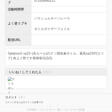
071834940212
ド
活動時間帯
パラシェルターソレーラ
よく使うブキ
ボトルガイザーフォイル
配信URL
Splatoon2 xp23↑(全ルール)のクソ雑魚傘ボトル。最高xp2347(エリ
ア) 炎上イ勢です🤪🤪🤪🤔🤔🤔
いいね！してくれた人
（ 1 ）
コメント
（ 0 ）
コメントするにはログインが必要です
HOME
>
プレイヤー一覧
> プレイヤー詳細