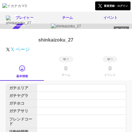
新規登録・ログイン
プレイヤー
チーム
イベント
259
スカウト受付中
shinkaizoku_27
𝕏 ページ
0
0
0
0
チーム
イベント
基本情報
ガチエリア
ガチヤグラ
ガチホコ
ガチアサリ
フレンドコー
ド
活動時間帯