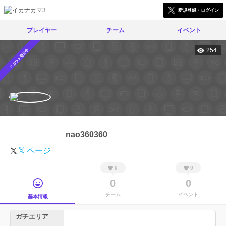
新規登録・ログイン
プレイヤー
チーム
イベント
254
スカウト受付中
nao360360
𝕏 ページ
0
0
0
0
チーム
イベント
基本情報
ガチエリア