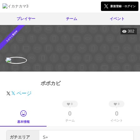
新規登録・ログイン
プレイヤー
チーム
イベント
302
スカウト受付中
ポポカビ
𝕏 ページ
0
0
0
0
チーム
イベント
基本情報
ガチエリア
S+