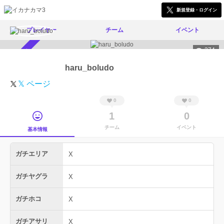
新規登録・ログイン
プレイヤー
チーム
イベント
374
スカウト受付中
haru_boludo
𝕏 ページ
0
0
1
0
チーム
イベント
基本情報
ガチエリア
X
ガチヤグラ
X
ガチホコ
X
ガチアサリ
X