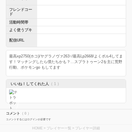
フレンドコー
ド
活動時間帯
よく使うブキ
配信URL
最高xp2750(ホコ)/ヤグラノヴァ263↑/最高Lp2668/よくボル4してま
す！マッチングしたら僕たちかも？…スプラトゥーン2を主に荒野
行動、ポケモンgo もしてます
いいね！してくれた人
（ 1 ）
コメント
（ 0 ）
コメントするにはログインが必要です
HOME
>
プレイヤー一覧
> プレイヤー詳細