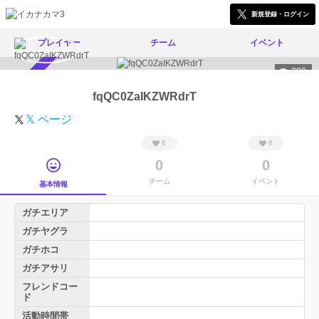
新規登録・ログイン
プレイヤー
チーム
イベント
290
スカウト受付中
fqQC0ZaIKZWRdrT
𝕏 ページ
0
0
0
0
チーム
イベント
基本情報
ガチエリア
ガチヤグラ
ガチホコ
ガチアサリ
フレンドコー
ド
活動時間帯