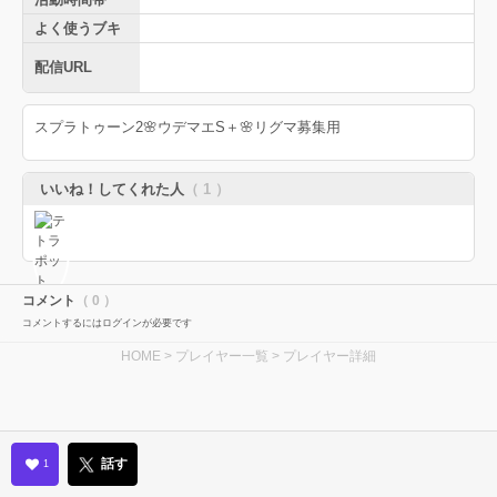
よく使うブキ
配信URL
スプラトゥーン2🌸ウデマエS＋🌸リグマ募集用
いいね！してくれた人
（ 1 ）
コメント
（ 0 ）
コメントするにはログインが必要です
HOME
>
プレイヤー一覧
> プレイヤー詳細
話す
1