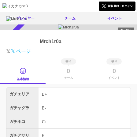
新規登録・ログイン
プレイヤー
チーム
イベント
497
スカウト受付中
Mrch1r0a
𝕏 ページ
0
0
0
0
チーム
イベント
基本情報
ガチエリア
B+
ガチヤグラ
B-
ガチホコ
C+
ガチアサリ
B-