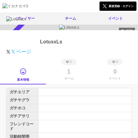
新規登録・ログイン
プレイヤー
チーム
イベント
339
スカウト受付中
LotusxLs
𝕏 ページ
0
0
1
0
チーム
イベント
基本情報
ガチエリア
ガチヤグラ
ガチホコ
ガチアサリ
フレンドコー
ド
活動時間帯