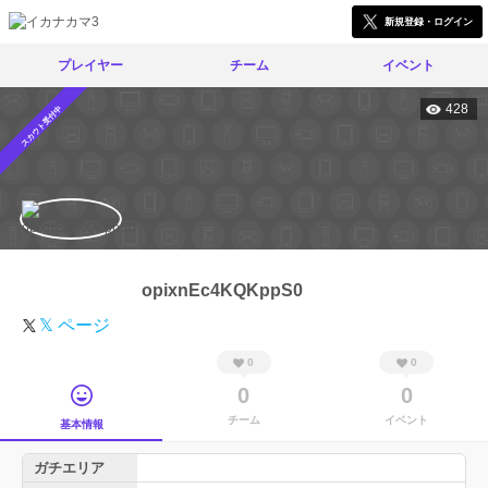
新規登録・ログイン
プレイヤー
チーム
イベント
428
スカウト受付中
opixnEc4KQKppS0
𝕏 ページ
0
0
0
0
チーム
イベント
基本情報
ガチエリア