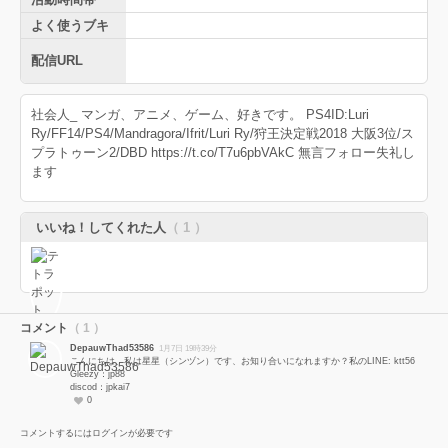
よく使うブキ
配信URL
社会人_ マンガ、アニメ、ゲーム、好きです。 PS4ID:Luri
Ry/FF14/PS4/Mandragora/Ifrit/Luri Ry/狩王決定戦2018 大阪3位/ス
プラトゥーン2/DBD https://t.co/T7u6pbVAkC 無言フォロー失礼し
ます
いいね！してくれた人
（ 1 ）
コメント
（ 1 ）
DepauwThad53586
1月7日 19時39分
こんにちは、私は星星（シンヅン）です、お知り合いになれますか？私のLINE: ktt56
Gleezy：jp88
discod：jpkai7
0
コメントするにはログインが必要です