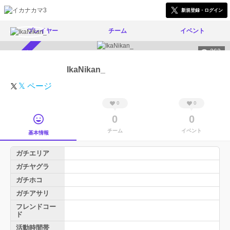
新規登録・ログイン
プレイヤー
チーム
イベント
262
スカウト受付中
IkaNikan_
𝕏 ページ
0
0
0
0
チーム
イベント
基本情報
ガチエリア
ガチヤグラ
ガチホコ
ガチアサリ
フレンドコー
ド
活動時間帯