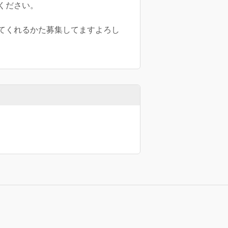
ください。
てくれるかた募集してますよろし