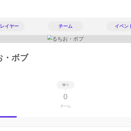
レイヤー
チーム
イベン
お・ボブ
0
0
チーム